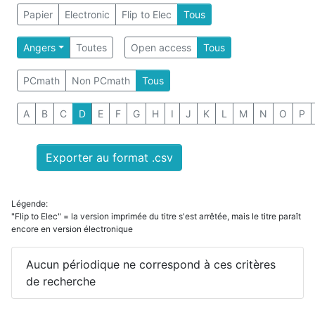
Papier
Electronic
Flip to Elec
Tous
Angers
Toutes
Open access
Tous
PCmath
Non PCmath
Tous
A
B
C
D
E
F
G
H
I
J
K
L
M
N
O
P
Exporter au format .csv
Légende:
"Flip to Elec" = la version imprimée du titre s'est arrêtée, mais le titre paraît
encore en version électronique
Aucun périodique ne correspond à ces critères
de recherche