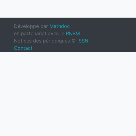
Développé par
Mathdoc
en partenariat avec le
RNBM
Notices des périodiques ©
ISSN
Contact