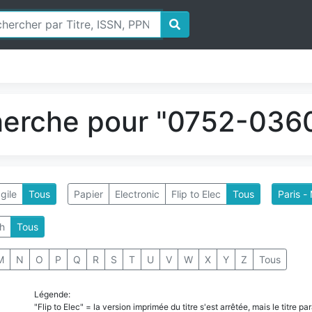
herche pour "0752-0360
gile
Tous
Papier
Electronic
Flip to Elec
Tous
Paris -
h
Tous
M
N
O
P
Q
R
S
T
U
V
W
X
Y
Z
Tous
Légende:
"Flip to Elec" = la version imprimée du titre s'est arrêtée, mais le titre 