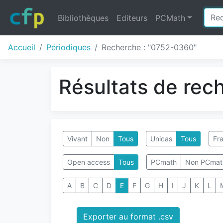
Bibliothèques
Editeurs
PCMath
Accueil
Périodiques
Recherche : "0752-0360"
Résultats de rec
Vivant
Non
Tous
Unicas
Tous
Fra
Open access
Tous
PCmath
Non PCmat
A
B
C
D
E
F
G
H
I
J
K
L
Exporter au format .csv