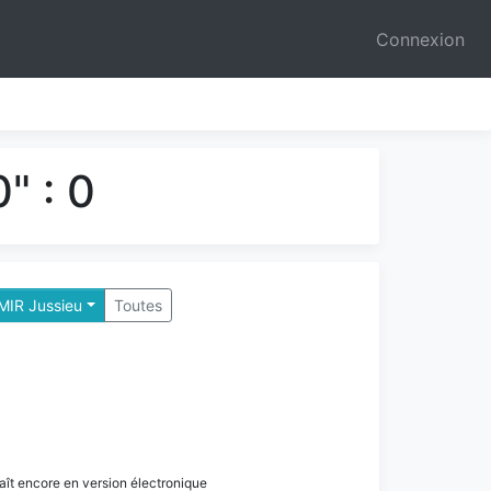
Connexion
" : 0
 MIR Jussieu
Toutes
paraît encore en version électronique