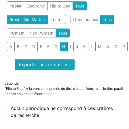
Papier
Electronic
Flip to Elec
Tous
Brest - Bib. Math.
Toutes
Open access
Tous
PCmath
Non PCmath
Tous
A
B
C
D
E
F
G
H
I
J
K
L
M
N
O
P
Exporter au format .csv
Légende:
"Flip to Elec" = la version imprimée du titre s'est arrêtée, mais le titre paraît
encore en version électronique
Aucun périodique ne correspond à ces critères
de recherche