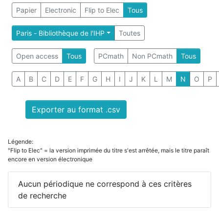
Papier
Electronic
Flip to Elec
Tous
Paris - Bibliothèque de l'IHP
Toutes
Open access
Tous
PCmath
Non PCmath
Tous
A
B
C
D
E
F
G
H
I
J
K
L
M
N
O
P
Exporter au format .csv
Légende:
"Flip to Elec" = la version imprimée du titre s'est arrêtée, mais le titre paraît
encore en version électronique
Aucun périodique ne correspond à ces critères
de recherche