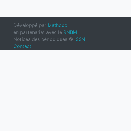
Développé par
Mathdoc
en partenariat avec le
RNBM
Notices des périodiques ©
ISSN
Contact