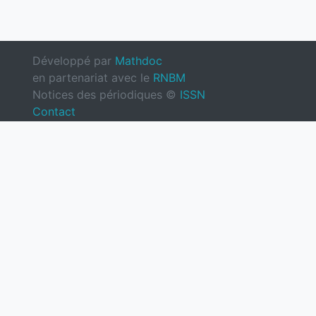
Développé par
Mathdoc
en partenariat avec le
RNBM
Notices des périodiques ©
ISSN
Contact