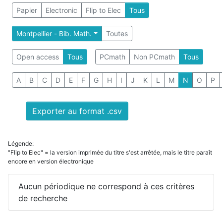
Papier
Electronic
Flip to Elec
Tous
Montpellier - Bib. Math.
Toutes
Open access
Tous
PCmath
Non PCmath
Tous
A
B
C
D
E
F
G
H
I
J
K
L
M
N
O
P
Exporter au format .csv
Légende:
"Flip to Elec" = la version imprimée du titre s'est arrêtée, mais le titre paraît
encore en version électronique
Aucun périodique ne correspond à ces critères
de recherche