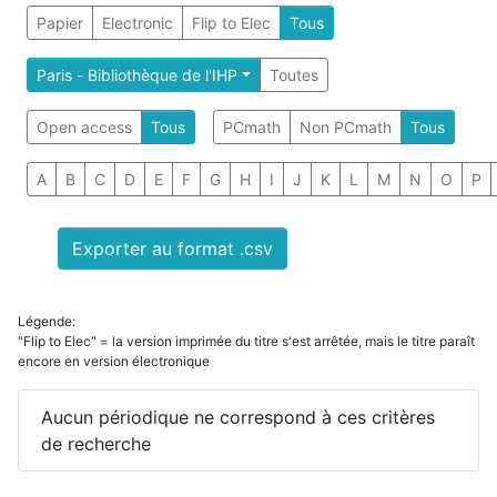
Papier
Electronic
Flip to Elec
Tous
Paris - Bibliothèque de l'IHP
Toutes
Open access
Tous
PCmath
Non PCmath
Tous
A
B
C
D
E
F
G
H
I
J
K
L
M
N
O
P
Exporter au format .csv
Légende:
"Flip to Elec" = la version imprimée du titre s'est arrêtée, mais le titre paraît
encore en version électronique
Aucun périodique ne correspond à ces critères
de recherche