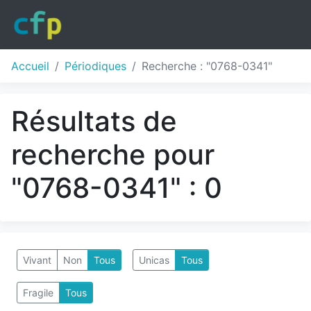
Accueil
Périodiques
Recherche : "0768-0341"
Résultats de
recherche pour
"0768-0341" : 0
Vivant
Non
Tous
Unicas
Tous
Fragile
Tous