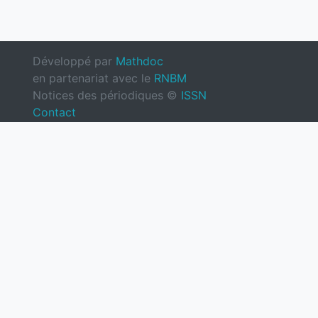
Développé par
Mathdoc
en partenariat avec le
RNBM
Notices des périodiques ©
ISSN
Contact