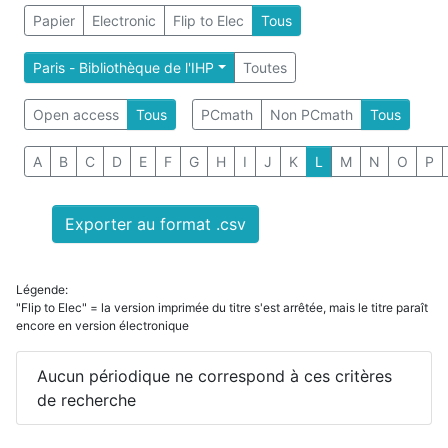
Papier
Electronic
Flip to Elec
Tous
Paris - Bibliothèque de l'IHP
Toutes
Open access
Tous
PCmath
Non PCmath
Tous
A
B
C
D
E
F
G
H
I
J
K
L
M
N
O
P
Exporter au format .csv
Légende:
"Flip to Elec" = la version imprimée du titre s'est arrêtée, mais le titre paraît
encore en version électronique
Aucun périodique ne correspond à ces critères
de recherche