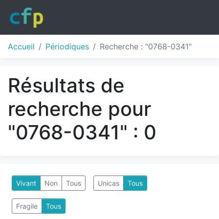
Accueil
Périodiques
Recherche : "0768-0341"
Résultats de
recherche pour
"0768-0341" : 0
Vivant
Non
Tous
Unicas
Tous
Fragile
Tous