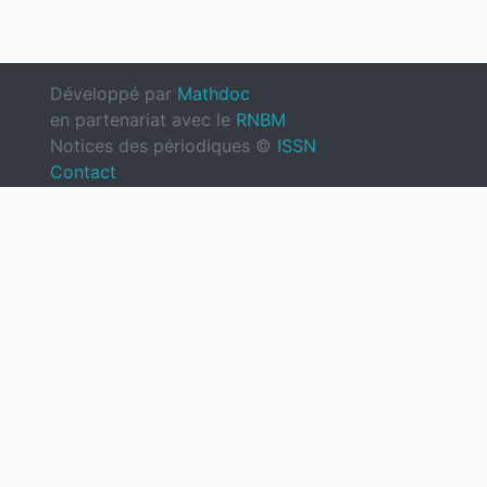
Développé par
Mathdoc
en partenariat avec le
RNBM
Notices des périodiques ©
ISSN
Contact