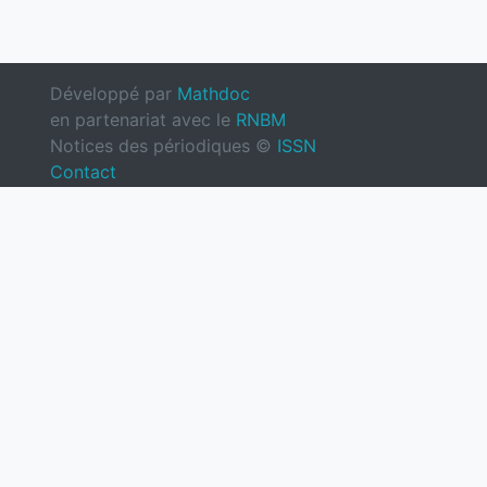
Développé par
Mathdoc
en partenariat avec le
RNBM
Notices des périodiques ©
ISSN
Contact