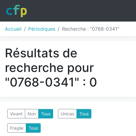
Accueil
Périodiques
Recherche : "0768-0341"
Résultats de
recherche pour
"0768-0341" : 0
Vivant
Non
Tous
Unicas
Tous
Fragile
Tous