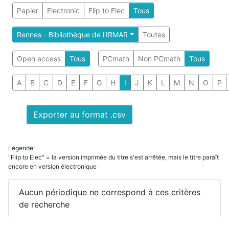
Papier
Electronic
Flip to Elec
Tous
Rennes - Bibliothèque de l'IRMAR
Toutes
Open access
Tous
PCmath
Non PCmath
Tous
A
B
C
D
E
F
G
H
I
J
K
L
M
N
O
P
Exporter au format .csv
Légende:
"Flip to Elec" = la version imprimée du titre s'est arrêtée, mais le titre paraît
encore en version électronique
Aucun périodique ne correspond à ces critères
de recherche