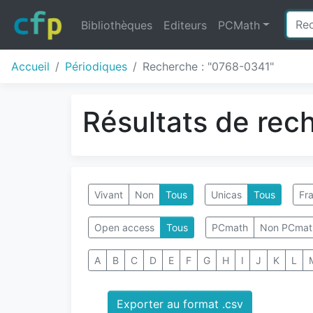
Bibliothèques
Editeurs
PCMath
Accueil
Périodiques
Recherche : "0768-0341"
Résultats de rec
Vivant
Non
Tous
Unicas
Tous
Fra
Open access
Tous
PCmath
Non PCmat
A
B
C
D
E
F
G
H
I
J
K
L
Exporter au format .csv