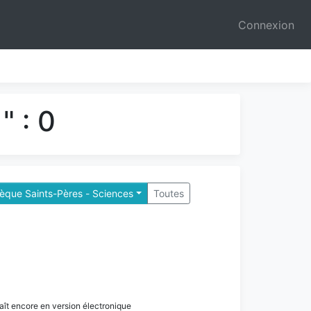
Connexion
" : 0
hèque Saints-Pères - Sciences
Toutes
paraît encore en version électronique