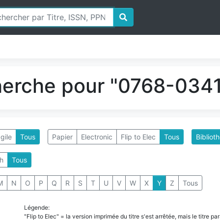
herche pour "0768-0341
gile
Tous
Papier
Electronic
Flip to Elec
Tous
Bibliot
h
Tous
M
N
O
P
Q
R
S
T
U
V
W
X
Y
Z
Tous
Légende:
"Flip to Elec" = la version imprimée du titre s'est arrêtée, mais le titre 