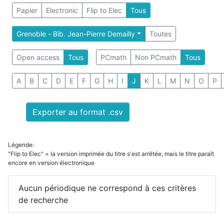
Papier
Electronic
Flip to Elec
Tous
Grenoble - Bib. Jean-Pierre Demailly
Toutes
Open access
Tous
PCmath
Non PCmath
Tous
A
B
C
D
E
F
G
H
I
J
K
L
M
N
O
P
Exporter au format .csv
Légende:
"Flip to Elec" = la version imprimée du titre s'est arrêtée, mais le titre paraît
encore en version électronique
Aucun périodique ne correspond à ces critères
de recherche