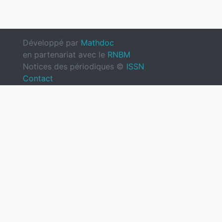
Développé par
Mathdoc
en partenariat avec le
RNBM
Notices des périodiques ©
ISSN
Contact