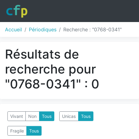
Accueil
Périodiques
Recherche : "0768-0341"
Résultats de
recherche pour
"0768-0341" : 0
Vivant
Non
Tous
Unicas
Tous
Fragile
Tous