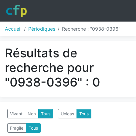
Accueil
Périodiques
Recherche : "0938-0396"
Résultats de
recherche pour
"0938-0396" : 0
Vivant
Non
Tous
Unicas
Tous
Fragile
Tous