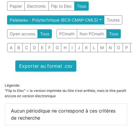
Papier
Electronic
Flip to Elec
Tous
Palaiseau - Polytechnique (BCX-CMAP-CMLS)
Toutes
Open access
Tous
PCmath
Non PCmath
Tous
A
B
C
D
E
F
G
H
I
J
K
L
M
N
O
P
Exporter au format .csv
Légende:
"Flip to Elec" = la version imprimée du titre s'est arrêtée, mais le titre paraît
encore en version électronique
Aucun périodique ne correspond à ces critères
de recherche