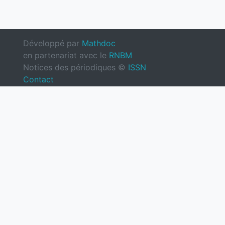
Développé par
Mathdoc
en partenariat avec le
RNBM
Notices des périodiques ©
ISSN
Contact