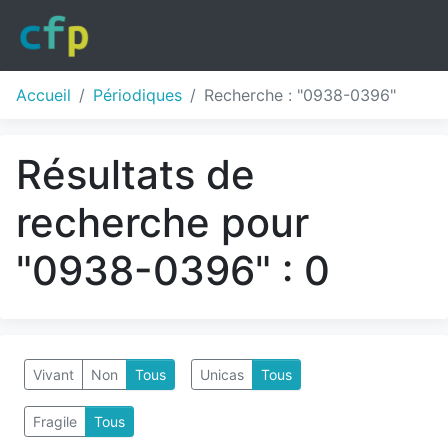
Accueil
Périodiques
Recherche : "0938-0396"
Résultats de
recherche pour
"0938-0396" : 0
Vivant
Non
Tous
Unicas
Tous
Fragile
Tous