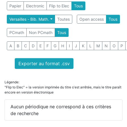
Papier
Electronic
Flip to Elec
Tous
Versailles - Bib. Math.
Toutes
Open access
Tous
PCmath
Non PCmath
Tous
A
B
C
D
E
F
G
H
I
J
K
L
M
N
O
P
Exporter au format .csv
Légende:
"Flip to Elec" = la version imprimée du titre s'est arrêtée, mais le titre paraît
encore en version électronique
Aucun périodique ne correspond à ces critères
de recherche