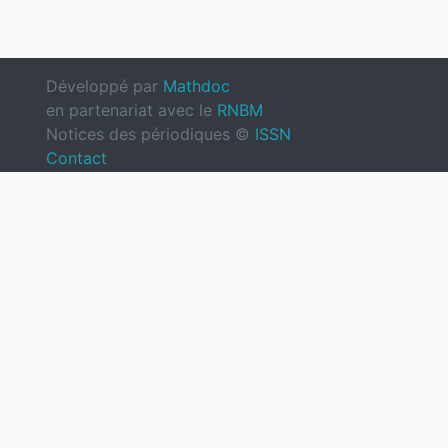
Développé par
Mathdoc
en partenariat avec le
RNBM
Notices des périodiques ©
ISSN
Contact