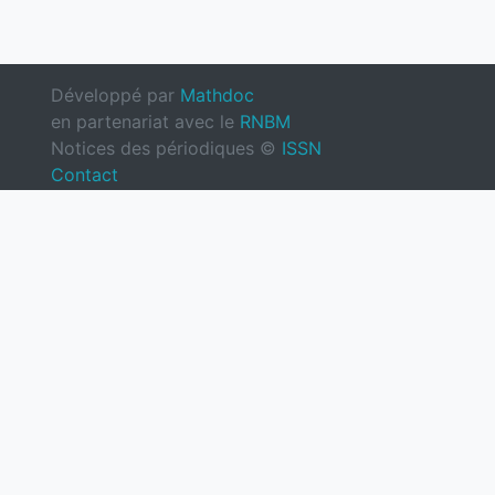
Développé par
Mathdoc
en partenariat avec le
RNBM
Notices des périodiques ©
ISSN
Contact