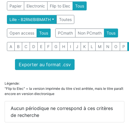
Papier
Electronic
Flip to Elec
Tous
Lille - B2RM/BIBMATH
Toutes
Open access
Tous
PCmath
Non PCmath
Tous
A
B
C
D
E
F
G
H
I
J
K
L
M
N
O
P
Exporter au format .csv
Légende:
"Flip to Elec" = la version imprimée du titre s'est arrêtée, mais le titre paraît
encore en version électronique
Aucun périodique ne correspond à ces critères
de recherche