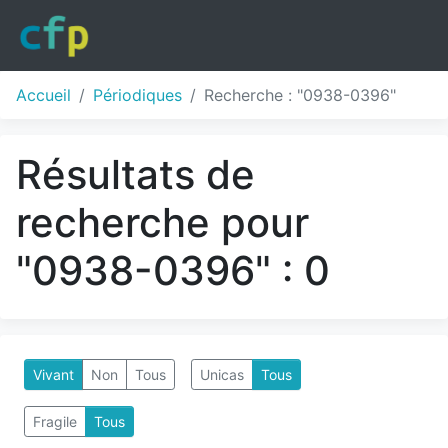
Accueil
Périodiques
Recherche : "0938-0396"
Résultats de
recherche pour
"0938-0396" : 0
Vivant
Non
Tous
Unicas
Tous
Fragile
Tous