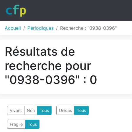
Accueil
Périodiques
Recherche : "0938-0396"
Résultats de
recherche pour
"0938-0396" : 0
Vivant
Non
Tous
Unicas
Tous
Fragile
Tous