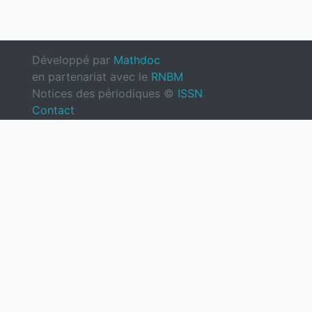
Développé par
Mathdoc
en partenariat avec le
RNBM
Notices des périodiques ©
ISSN
Contact