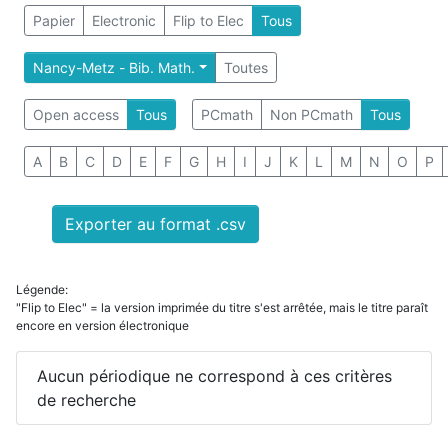
Papier
Electronic
Flip to Elec
Tous
Nancy-Metz - Bib. Math.
Toutes
Open access
Tous
PCmath
Non PCmath
Tous
A
B
C
D
E
F
G
H
I
J
K
L
M
N
O
P
Exporter au format .csv
Légende:
"Flip to Elec" = la version imprimée du titre s'est arrêtée, mais le titre paraît
encore en version électronique
Aucun périodique ne correspond à ces critères
de recherche