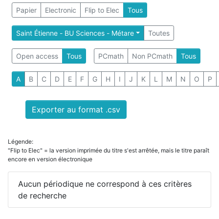
Papier
Electronic
Flip to Elec
Tous
Saint Étienne - BU Sciences - Métare
Toutes
Open access
Tous
PCmath
Non PCmath
Tous
A
B
C
D
E
F
G
H
I
J
K
L
M
N
O
P
Exporter au format .csv
Légende:
"Flip to Elec" = la version imprimée du titre s'est arrêtée, mais le titre paraît
encore en version électronique
Aucun périodique ne correspond à ces critères
de recherche