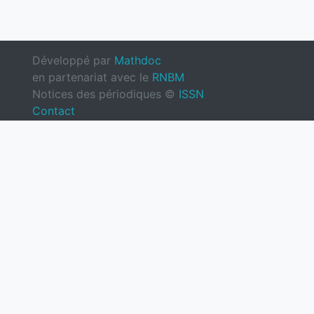
Développé par
Mathdoc
en partenariat avec le
RNBM
Notices des périodiques ©
ISSN
Contact