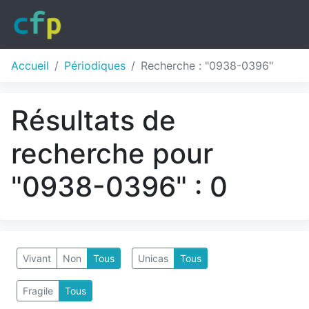
Accueil
Périodiques
Recherche : "0938-0396"
Résultats de
recherche pour
"0938-0396" : 0
Vivant
Non
Tous
Unicas
Tous
Fragile
Tous