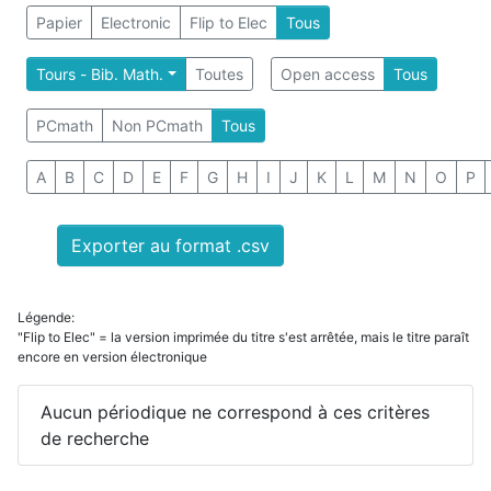
Papier
Electronic
Flip to Elec
Tous
Tours - Bib. Math.
Toutes
Open access
Tous
PCmath
Non PCmath
Tous
A
B
C
D
E
F
G
H
I
J
K
L
M
N
O
P
Exporter au format .csv
Légende:
"Flip to Elec" = la version imprimée du titre s'est arrêtée, mais le titre paraît
encore en version électronique
Aucun périodique ne correspond à ces critères
de recherche