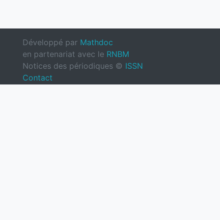
Développé par
Mathdoc
en partenariat avec le
RNBM
Notices des périodiques ©
ISSN
Contact