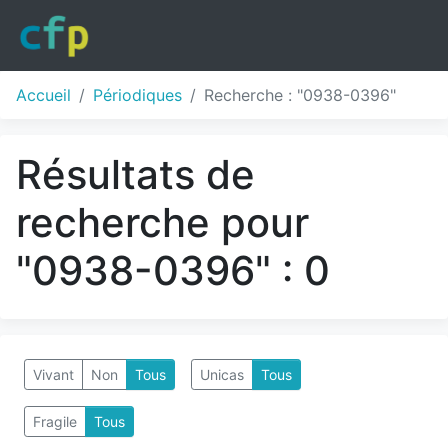
Accueil
Périodiques
Recherche : "0938-0396"
Résultats de
recherche pour
"0938-0396" : 0
Vivant
Non
Tous
Unicas
Tous
Fragile
Tous