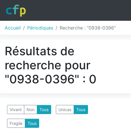
Accueil
Périodiques
Recherche : "0938-0396"
Résultats de
recherche pour
"0938-0396" : 0
Vivant
Non
Tous
Unicas
Tous
Fragile
Tous