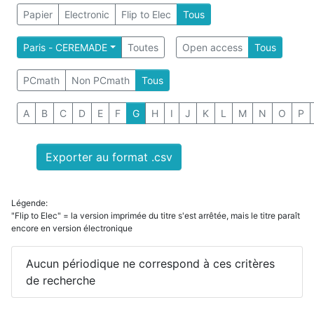
Papier
Electronic
Flip to Elec
Tous
Paris - CEREMADE
Toutes
Open access
Tous
PCmath
Non PCmath
Tous
A
B
C
D
E
F
G
H
I
J
K
L
M
N
O
P
Exporter au format .csv
Légende:
"Flip to Elec" = la version imprimée du titre s'est arrêtée, mais le titre paraît
encore en version électronique
Aucun périodique ne correspond à ces critères
de recherche