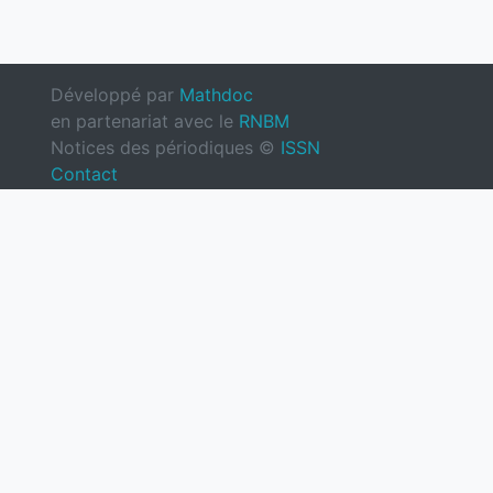
Développé par
Mathdoc
en partenariat avec le
RNBM
Notices des périodiques ©
ISSN
Contact