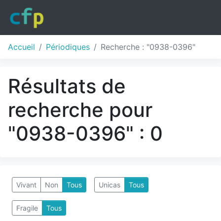
Accueil
Périodiques
Recherche : "0938-0396"
Résultats de
recherche pour
"0938-0396" : 0
Vivant
Non
Tous
Unicas
Tous
Fragile
Tous