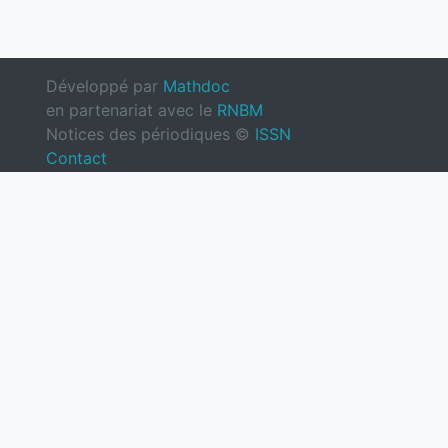
Développé par
Mathdoc
en partenariat avec le
RNBM
Notices des périodiques ©
ISSN
Contact