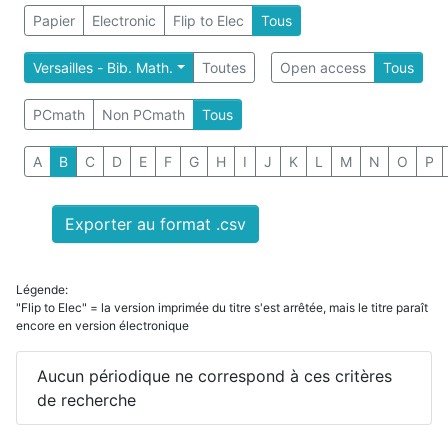
Papier
Electronic
Flip to Elec
Tous
Versailles - Bib. Math.
Toutes
Open access
Tous
PCmath
Non PCmath
Tous
A
B
C
D
E
F
G
H
I
J
K
L
M
N
O
P
Exporter au format .csv
Légende:
"Flip to Elec" = la version imprimée du titre s'est arrêtée, mais le titre paraît
encore en version électronique
Aucun périodique ne correspond à ces critères
de recherche