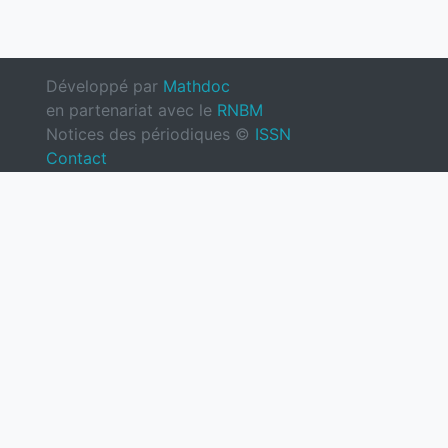
Développé par
Mathdoc
en partenariat avec le
RNBM
Notices des périodiques ©
ISSN
Contact