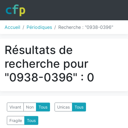
Accueil
Périodiques
Recherche : "0938-0396"
Résultats de
recherche pour
"0938-0396" : 0
Vivant
Non
Tous
Unicas
Tous
Fragile
Tous