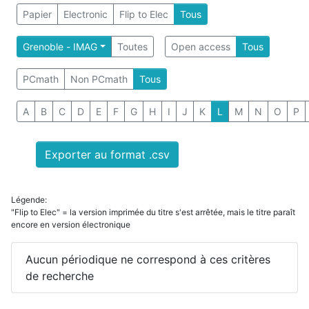
Papier
Electronic
Flip to Elec
Tous
Grenoble - IMAG
Toutes
Open access
Tous
PCmath
Non PCmath
Tous
A
B
C
D
E
F
G
H
I
J
K
L
M
N
O
P
Exporter au format .csv
Légende:
"Flip to Elec" = la version imprimée du titre s'est arrêtée, mais le titre paraît
encore en version électronique
Aucun périodique ne correspond à ces critères
de recherche