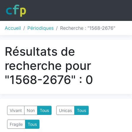
Accueil
Périodiques
Recherche : "1568-2676"
Résultats de
recherche pour
"1568-2676" : 0
Vivant
Non
Tous
Unicas
Tous
Fragile
Tous