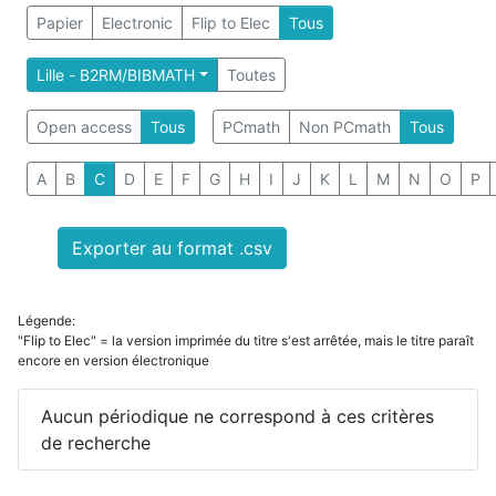
Papier
Electronic
Flip to Elec
Tous
Lille - B2RM/BIBMATH
Toutes
Open access
Tous
PCmath
Non PCmath
Tous
A
B
C
D
E
F
G
H
I
J
K
L
M
N
O
P
Exporter au format .csv
Légende:
"Flip to Elec" = la version imprimée du titre s'est arrêtée, mais le titre paraît
encore en version électronique
Aucun périodique ne correspond à ces critères
de recherche