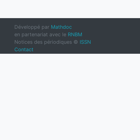
Développé par
Mathdoc
en partenariat avec le
RNBM
Notices des périodiques ©
ISSN
Contact