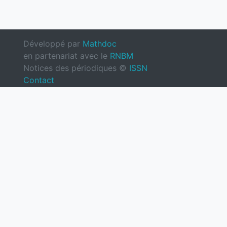
Développé par
Mathdoc
en partenariat avec le
RNBM
Notices des périodiques ©
ISSN
Contact