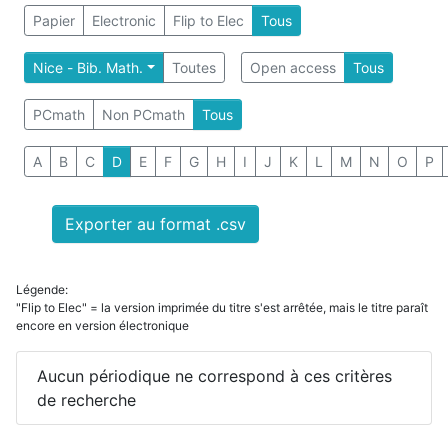
Papier
Electronic
Flip to Elec
Tous
Nice - Bib. Math.
Toutes
Open access
Tous
PCmath
Non PCmath
Tous
A
B
C
D
E
F
G
H
I
J
K
L
M
N
O
P
Exporter au format .csv
Légende:
"Flip to Elec" = la version imprimée du titre s'est arrêtée, mais le titre paraît
encore en version électronique
Aucun périodique ne correspond à ces critères
de recherche