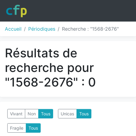
Accueil
Périodiques
Recherche : "1568-2676"
Résultats de
recherche pour
"1568-2676" : 0
Vivant
Non
Tous
Unicas
Tous
Fragile
Tous