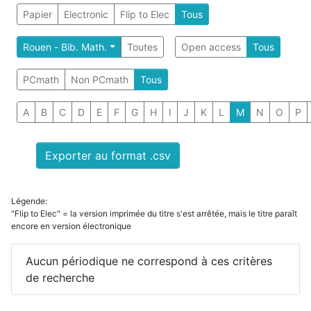
Papier
Electronic
Flip to Elec
Tous
Rouen - Bib. Math.
Toutes
Open access
Tous
PCmath
Non PCmath
Tous
A
B
C
D
E
F
G
H
I
J
K
L
M
N
O
P
Exporter au format .csv
Légende:
"Flip to Elec" = la version imprimée du titre s'est arrêtée, mais le titre paraît
encore en version électronique
Aucun périodique ne correspond à ces critères
de recherche