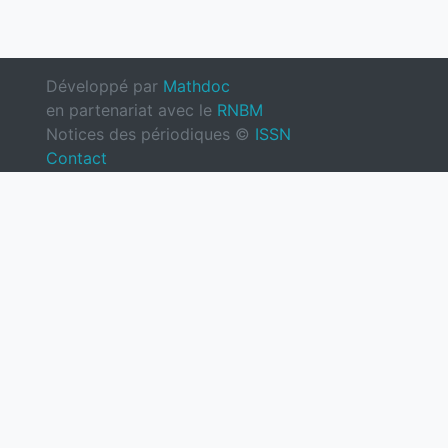
Développé par
Mathdoc
en partenariat avec le
RNBM
Notices des périodiques ©
ISSN
Contact