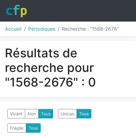
Accueil
Périodiques
Recherche : "1568-2676"
Résultats de
recherche pour
"1568-2676" : 0
Vivant
Non
Tous
Unicas
Tous
Fragile
Tous