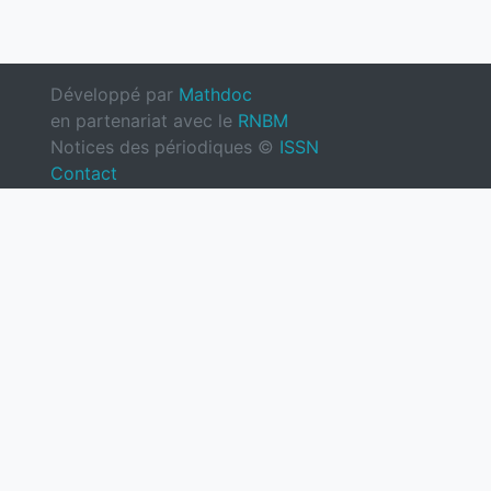
Développé par
Mathdoc
en partenariat avec le
RNBM
Notices des périodiques ©
ISSN
Contact