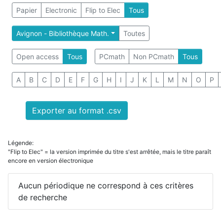
Papier
Electronic
Flip to Elec
Tous
Avignon - Bibliothèque Math.
Toutes
Open access
Tous
PCmath
Non PCmath
Tous
A
B
C
D
E
F
G
H
I
J
K
L
M
N
O
P
Exporter au format .csv
Légende:
"Flip to Elec" = la version imprimée du titre s'est arrêtée, mais le titre paraît
encore en version électronique
Aucun périodique ne correspond à ces critères
de recherche