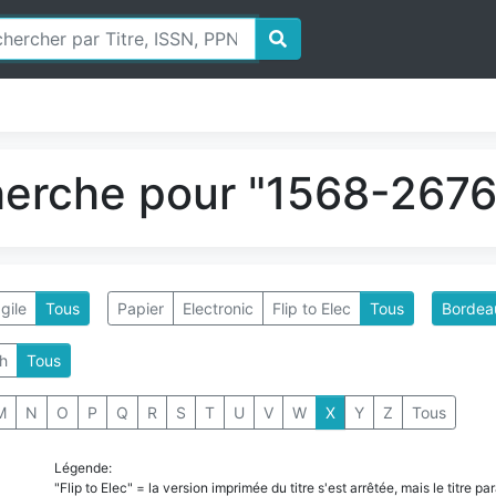
herche pour "1568-2676"
gile
Tous
Papier
Electronic
Flip to Elec
Tous
Bordeau
h
Tous
M
N
O
P
Q
R
S
T
U
V
W
X
Y
Z
Tous
Légende:
"Flip to Elec" = la version imprimée du titre s'est arrêtée, mais le titre 