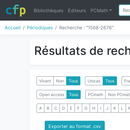
Bibliothèques
Editeurs
PCMath
Accueil
Périodiques
Recherche : "1568-2676"
Résultats de rec
Vivant
Non
Tous
Unicas
Tous
Fra
Open access
Tous
PCmath
Non PCmat
A
B
C
D
E
F
G
H
I
J
K
L
Exporter au format .csv