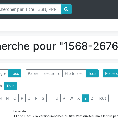
herche pour "1568-2676"
gile
Tous
Papier
Electronic
Flip to Elec
Tous
Poitier
h
Tous
M
N
O
P
Q
R
S
T
U
V
W
X
Y
Z
Tous
Légende:
"Flip to Elec" = la version imprimée du titre s'est arrêtée, mais le titre 