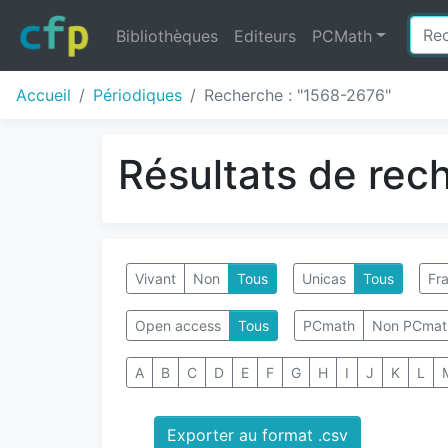
Bibliothèques
Editeurs
PCMath
Accueil
Périodiques
Recherche : "1568-2676"
Résultats de rec
Vivant
Non
Tous
Unicas
Tous
Fra
Open access
Tous
PCmath
Non PCmat
A
B
C
D
E
F
G
H
I
J
K
L
Exporter au format .csv