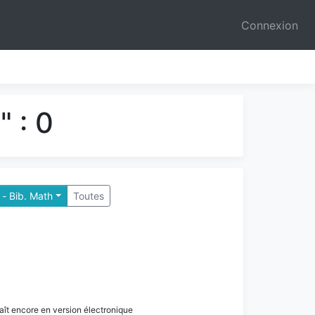
Connexion
 : 0
s - Bib. Math
Toutes
paraît encore en version électronique