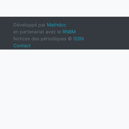
Développé par
Mathdoc
en partenariat avec le
RNBM
Notices des périodiques ©
ISSN
Contact