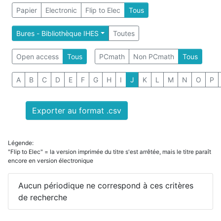
Papier
Electronic
Flip to Elec
Tous
Bures - Bibliothèque IHES
Toutes
Open access
Tous
PCmath
Non PCmath
Tous
A
B
C
D
E
F
G
H
I
J
K
L
M
N
O
P
Exporter au format .csv
Légende:
"Flip to Elec" = la version imprimée du titre s'est arrêtée, mais le titre paraît
encore en version électronique
Aucun périodique ne correspond à ces critères
de recherche