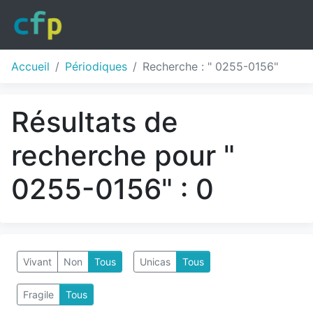
Accueil
Périodiques
Recherche : " 0255-0156"
Résultats de
recherche pour "
0255-0156" : 0
Vivant
Non
Tous
Unicas
Tous
Fragile
Tous