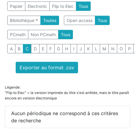
Papier
Electronic
Flip to Elec
Tous
Bibliothèque
Toutes
Open access
Tous
PCmath
Non PCmath
Tous
A
B
C
D
E
F
G
H
I
J
K
L
M
N
O
P
Exporter au format .csv
Légende:
"Flip to Elec" = la version imprimée du titre s'est arrêtée, mais le titre paraît
encore en version électronique
Aucun périodique ne correspond à ces critères
de recherche