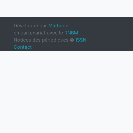
Développé par
Mathdoc
en partenariat avec le
RNBM
Notices des périodiques ©
ISSN
Contact