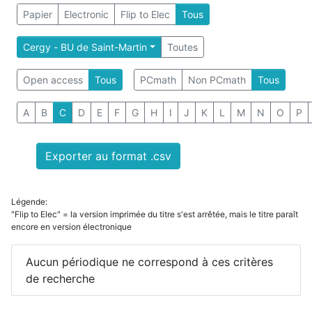
Papier
Electronic
Flip to Elec
Tous
Cergy - BU de Saint-Martin
Toutes
Open access
Tous
PCmath
Non PCmath
Tous
A
B
C
D
E
F
G
H
I
J
K
L
M
N
O
P
Exporter au format .csv
Légende:
"Flip to Elec" = la version imprimée du titre s'est arrêtée, mais le titre paraît
encore en version électronique
Aucun périodique ne correspond à ces critères
de recherche