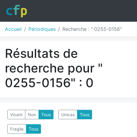
Accueil
Périodiques
Recherche : " 0255-0156"
Résultats de
recherche pour "
0255-0156" : 0
Vivant
Non
Tous
Unicas
Tous
Fragile
Tous