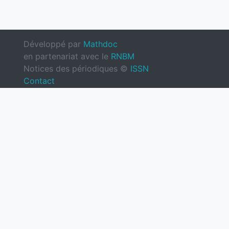
Développé par
Mathdoc
en partenariat avec le
RNBM
Notices des périodiques ©
ISSN
Contact