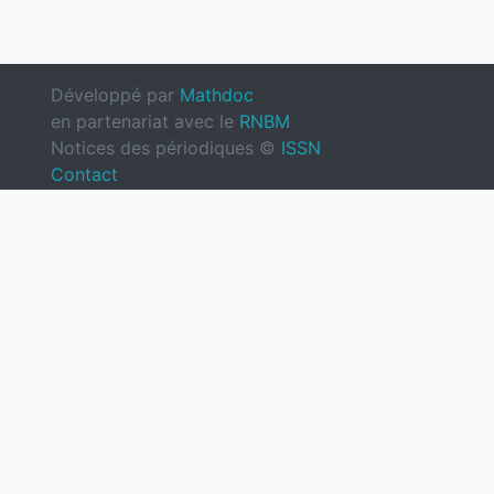
Développé par
Mathdoc
en partenariat avec le
RNBM
Notices des périodiques ©
ISSN
Contact