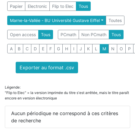
Papier
Electronic
Flip to Elec
Tous
Marne-la-Vallée - BU Université Gustave Eiffel
Toutes
Open access
Tous
PCmath
Non PCmath
Tous
A
B
C
D
E
F
G
H
I
J
K
L
M
N
O
P
Exporter au format .csv
Légende:
"Flip to Elec" = la version imprimée du titre s'est arrêtée, mais le titre paraît
encore en version électronique
Aucun périodique ne correspond à ces critères
de recherche