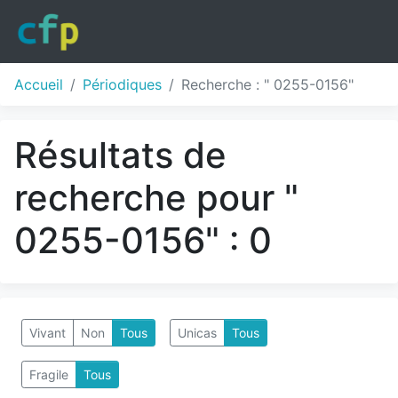
Accueil
Périodiques
Recherche : " 0255-0156"
Résultats de
recherche pour "
0255-0156" : 0
Vivant
Non
Tous
Unicas
Tous
Fragile
Tous