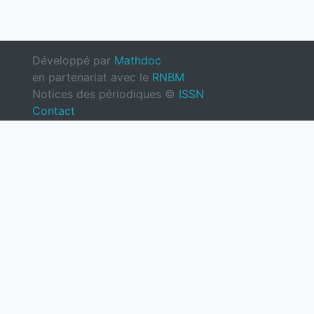
Développé par
Mathdoc
en partenariat avec le
RNBM
Notices des périodiques ©
ISSN
Contact