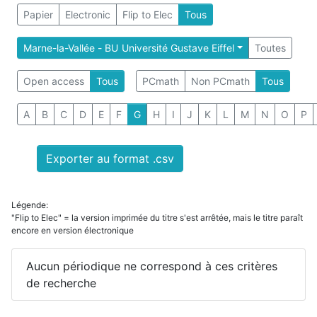
Papier
Electronic
Flip to Elec
Tous
Marne-la-Vallée - BU Université Gustave Eiffel
Toutes
Open access
Tous
PCmath
Non PCmath
Tous
A
B
C
D
E
F
G
H
I
J
K
L
M
N
O
P
Exporter au format .csv
Légende:
"Flip to Elec" = la version imprimée du titre s'est arrêtée, mais le titre paraît
encore en version électronique
Aucun périodique ne correspond à ces critères
de recherche