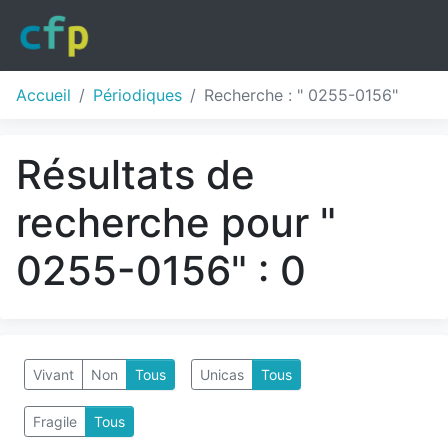
Accueil
Périodiques
Recherche : " 0255-0156"
Résultats de
recherche pour "
0255-0156" : 0
Vivant
Non
Tous
Unicas
Tous
Fragile
Tous