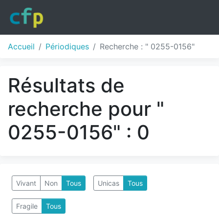
Accueil
Périodiques
Recherche : " 0255-0156"
Résultats de
recherche pour "
0255-0156" : 0
Vivant
Non
Tous
Unicas
Tous
Fragile
Tous