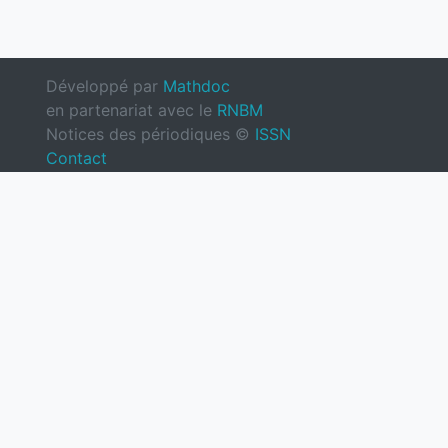
Développé par
Mathdoc
en partenariat avec le
RNBM
Notices des périodiques ©
ISSN
Contact