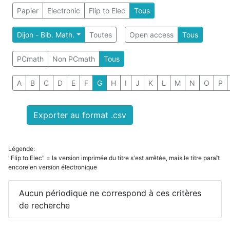
Papier
Electronic
Flip to Elec
Tous
Dijon - Bib. Math.
Toutes
Open access
Tous
PCmath
Non PCmath
Tous
A
B
C
D
E
F
G
H
I
J
K
L
M
N
O
P
Exporter au format .csv
Légende:
"Flip to Elec" = la version imprimée du titre s'est arrêtée, mais le titre paraît
encore en version électronique
Aucun périodique ne correspond à ces critères
de recherche