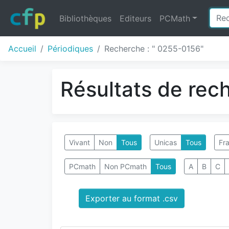
Bibliothèques
Editeurs
PCMath
Accueil
Périodiques
Recherche : " 0255-0156"
Résultats de rec
Vivant
Non
Tous
Unicas
Tous
Fra
PCmath
Non PCmath
Tous
A
B
C
Exporter au format .csv