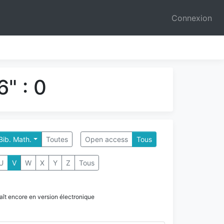
Connexion
" : 0
 Bib. Math.
Toutes
Open access
Tous
U
V
W
X
Y
Z
Tous
paraît encore en version électronique