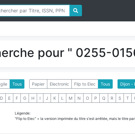
herche pour " 0255-0156
gile
Tous
Papier
Electronic
Flip to Elec
Tous
Dijon -
D
E
F
G
H
I
J
K
L
M
N
O
P
Q
R
S
T
Légende:
"Flip to Elec" = la version imprimée du titre s'est arrêtée, mais le titre 