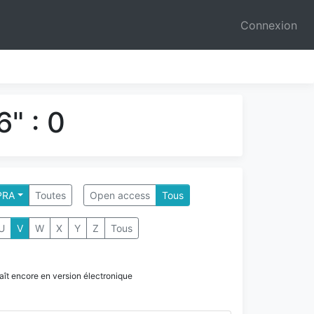
Connexion
" : 0
PRA
Toutes
Open access
Tous
U
V
W
X
Y
Z
Tous
paraît encore en version électronique