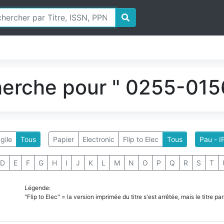
herche pour " 0255-0156
gile
Tous
Papier
Electronic
Flip to Elec
Tous
Pau - I
D
E
F
G
H
I
J
K
L
M
N
O
P
Q
R
S
T
Légende:
"Flip to Elec" = la version imprimée du titre s'est arrêtée, mais le titre 