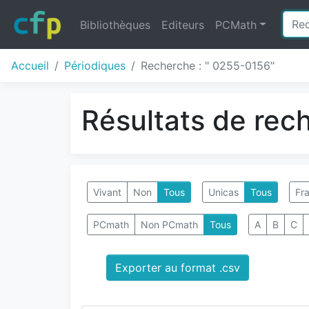
Bibliothèques
Editeurs
PCMath
Accueil
Périodiques
Recherche : " 0255-0156"
Résultats de rec
Vivant
Non
Tous
Unicas
Tous
Fra
PCmath
Non PCmath
Tous
A
B
C
Exporter au format .csv