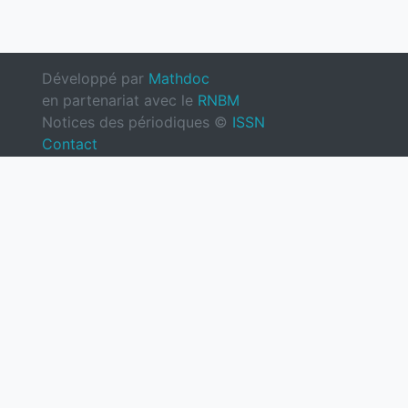
Développé par
Mathdoc
en partenariat avec le
RNBM
Notices des périodiques ©
ISSN
Contact