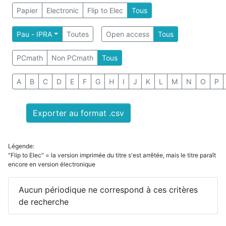
Papier
Electronic
Flip to Elec
Tous
Pau - IPRA
Toutes
Open access
Tous
PCmath
Non PCmath
Tous
A
B
C
D
E
F
G
H
I
J
K
L
M
N
O
P
Exporter au format .csv
Légende:
"Flip to Elec" = la version imprimée du titre s'est arrêtée, mais le titre paraît
encore en version électronique
Aucun périodique ne correspond à ces critères
de recherche