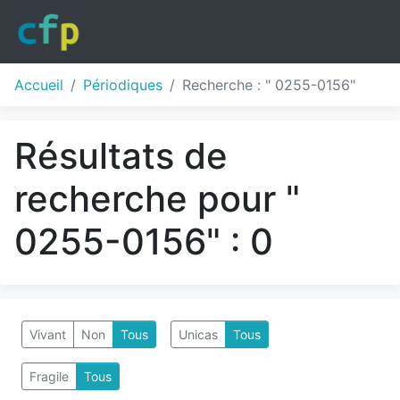
Accueil
Périodiques
Recherche : " 0255-0156"
Résultats de
recherche pour "
0255-0156" : 0
Vivant
Non
Tous
Unicas
Tous
Fragile
Tous