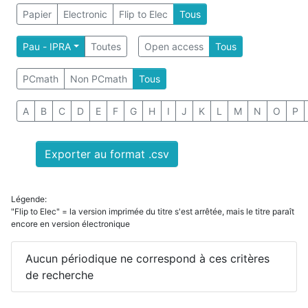
Papier
Electronic
Flip to Elec
Tous
Pau - IPRA
Toutes
Open access
Tous
PCmath
Non PCmath
Tous
A
B
C
D
E
F
G
H
I
J
K
L
M
N
O
P
Exporter au format .csv
Légende:
"Flip to Elec" = la version imprimée du titre s'est arrêtée, mais le titre paraît
encore en version électronique
Aucun périodique ne correspond à ces critères
de recherche