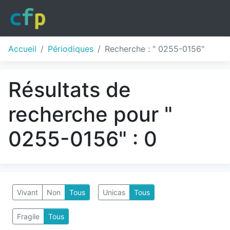
Accueil
Périodiques
Recherche : " 0255-0156"
Résultats de
recherche pour "
0255-0156" : 0
Vivant
Non
Tous
Unicas
Tous
Fragile
Tous