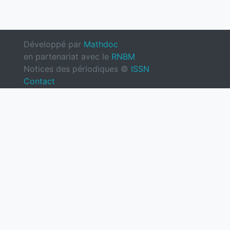
Développé par
Mathdoc
en partenariat avec le
RNBM
Notices des périodiques ©
ISSN
Contact