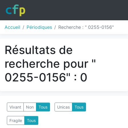
Accueil
Périodiques
Recherche : " 0255-0156"
Résultats de
recherche pour "
0255-0156" : 0
Vivant
Non
Tous
Unicas
Tous
Fragile
Tous