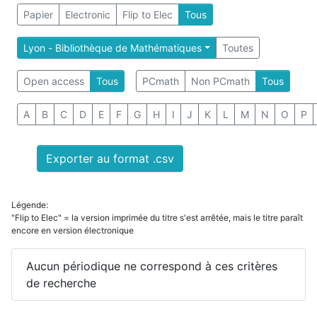
Papier
Electronic
Flip to Elec
Tous
Lyon - Bibliothèque de Mathématiques
Toutes
Open access
Tous
PCmath
Non PCmath
Tous
A
B
C
D
E
F
G
H
I
J
K
L
M
N
O
P
Exporter au format .csv
Légende:
"Flip to Elec" = la version imprimée du titre s'est arrêtée, mais le titre paraît
encore en version électronique
Aucun périodique ne correspond à ces critères
de recherche