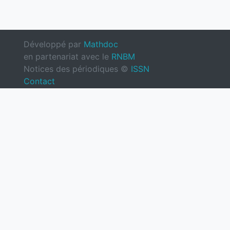
Développé par
Mathdoc
en partenariat avec le
RNBM
Notices des périodiques ©
ISSN
Contact