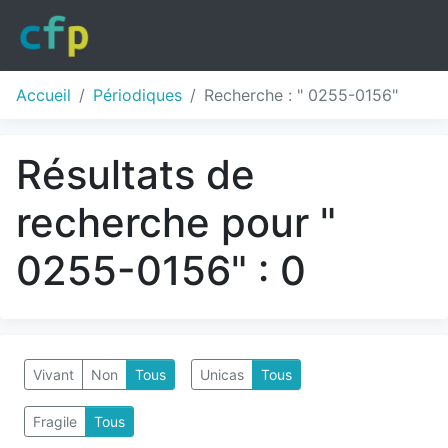
Accueil
Périodiques
Recherche : " 0255-0156"
Résultats de
recherche pour "
0255-0156" : 0
Vivant
Non
Tous
Unicas
Tous
Fragile
Tous