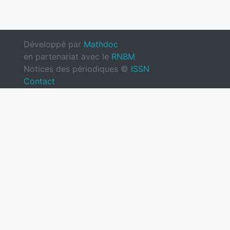
Développé par
Mathdoc
en partenariat avec le
RNBM
Notices des périodiques ©
ISSN
Contact