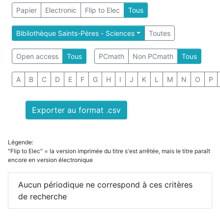
Papier
Electronic
Flip to Elec
Tous
Bibliothèque Saints-Pères - Sciences
Toutes
Open access
Tous
PCmath
Non PCmath
Tous
A
B
C
D
E
F
G
H
I
J
K
L
M
N
O
P
Exporter au format .csv
Légende:
"Flip to Elec" = la version imprimée du titre s'est arrêtée, mais le titre paraît
encore en version électronique
Aucun périodique ne correspond à ces critères
de recherche