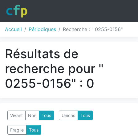
Accueil
Périodiques
Recherche : " 0255-0156"
Résultats de
recherche pour "
0255-0156" : 0
Vivant
Non
Tous
Unicas
Tous
Fragile
Tous