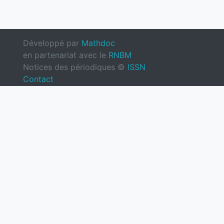
Développé par
Mathdoc
en partenariat avec le
RNBM
Notices des périodiques ©
ISSN
Contact