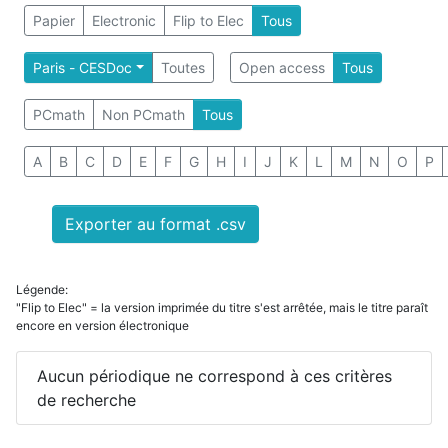
Papier
Electronic
Flip to Elec
Tous
Paris - CESDoc
Toutes
Open access
Tous
PCmath
Non PCmath
Tous
A
B
C
D
E
F
G
H
I
J
K
L
M
N
O
P
Exporter au format .csv
Légende:
"Flip to Elec" = la version imprimée du titre s'est arrêtée, mais le titre paraît
encore en version électronique
Aucun périodique ne correspond à ces critères
de recherche