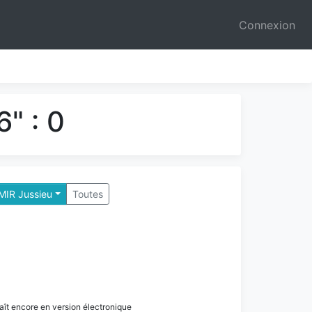
Connexion
" : 0
 MIR Jussieu
Toutes
paraît encore en version électronique