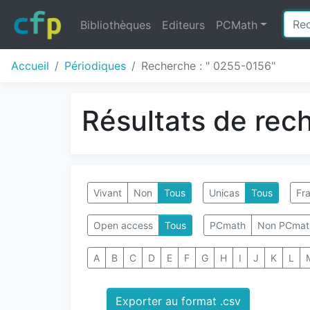
Bibliothèques
Editeurs
PCMath
Accueil
Périodiques
Recherche : " 0255-0156"
Résultats de rec
Vivant
Non
Tous
Unicas
Tous
Fra
Open access
Tous
PCmath
Non PCmat
A
B
C
D
E
F
G
H
I
J
K
L
Exporter au format .csv