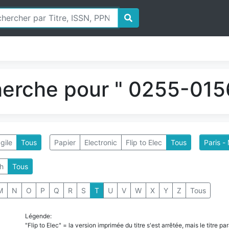
herche pour " 0255-0156
gile
Tous
Papier
Electronic
Flip to Elec
Tous
Paris -
h
Tous
M
N
O
P
Q
R
S
T
U
V
W
X
Y
Z
Tous
Légende:
"Flip to Elec" = la version imprimée du titre s'est arrêtée, mais le titre 