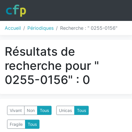
Accueil
Périodiques
Recherche : " 0255-0156"
Résultats de
recherche pour "
0255-0156" : 0
Vivant
Non
Tous
Unicas
Tous
Fragile
Tous