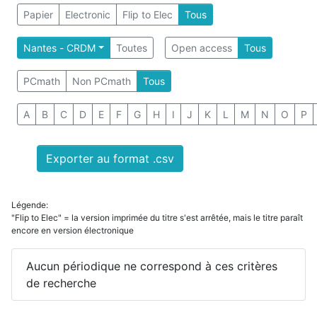
Papier
Electronic
Flip to Elec
Tous
Nantes - CRDM
Toutes
Open access
Tous
PCmath
Non PCmath
Tous
A
B
C
D
E
F
G
H
I
J
K
L
M
N
O
P
Exporter au format .csv
Légende:
"Flip to Elec" = la version imprimée du titre s'est arrêtée, mais le titre paraît
encore en version électronique
Aucun périodique ne correspond à ces critères
de recherche