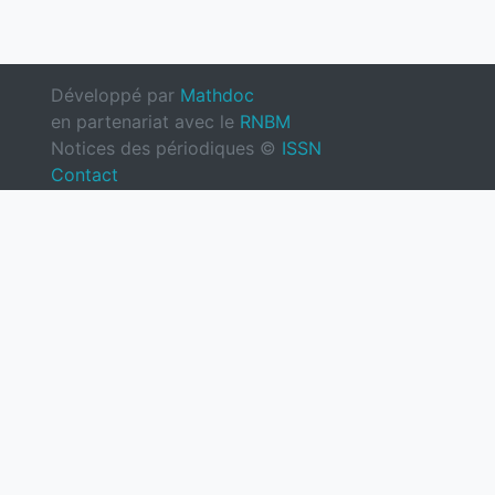
Développé par
Mathdoc
en partenariat avec le
RNBM
Notices des périodiques ©
ISSN
Contact