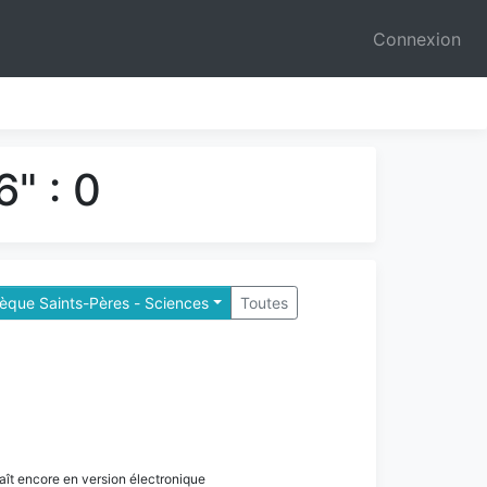
Connexion
" : 0
hèque Saints-Pères - Sciences
Toutes
paraît encore en version électronique