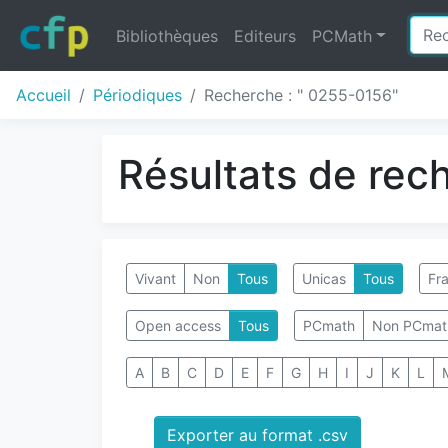
Bibliothèques
Editeurs
PCMath
Accueil
Périodiques
Recherche : " 0255-0156"
Résultats de rec
Vivant
Non
Tous
Unicas
Tous
Fra
Open access
Tous
PCmath
Non PCmat
A
B
C
D
E
F
G
H
I
J
K
L
Exporter au format .csv