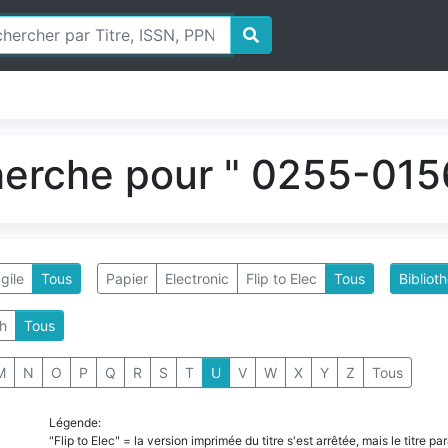
herche pour " 0255-0156
gile
Tous
Papier
Electronic
Flip to Elec
Tous
Bibliot
h
Tous
M
N
O
P
Q
R
S
T
U
V
W
X
Y
Z
Tous
Légende:
"Flip to Elec" = la version imprimée du titre s'est arrêtée, mais le titre 