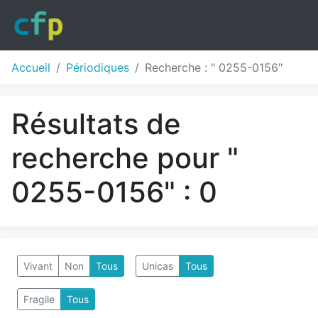
Accueil
Périodiques
Recherche : " 0255-0156"
Résultats de
recherche pour "
0255-0156" : 0
Vivant
Non
Tous
Unicas
Tous
Fragile
Tous