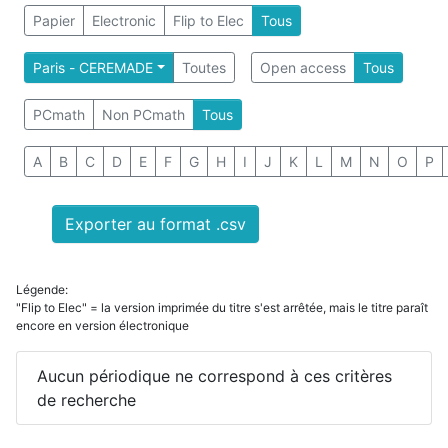
Papier
Electronic
Flip to Elec
Tous
Paris - CEREMADE
Toutes
Open access
Tous
PCmath
Non PCmath
Tous
A
B
C
D
E
F
G
H
I
J
K
L
M
N
O
P
Exporter au format .csv
Légende:
"Flip to Elec" = la version imprimée du titre s'est arrêtée, mais le titre paraît
encore en version électronique
Aucun périodique ne correspond à ces critères
de recherche