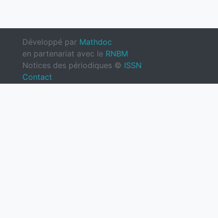
Développé par
Mathdoc
en partenariat avec le
RNBM
Notices des périodiques ©
ISSN
Contact