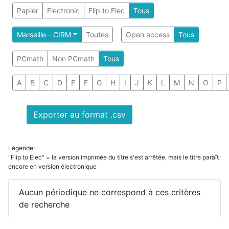
Papier
Electronic
Flip to Elec
Tous
Marseille - CIRM
Toutes
Open access
Tous
PCmath
Non PCmath
Tous
A
B
C
D
E
F
G
H
I
J
K
L
M
N
O
P
Exporter au format .csv
Légende:
"Flip to Elec" = la version imprimée du titre s'est arrêtée, mais le titre paraît
encore en version électronique
Aucun périodique ne correspond à ces critères
de recherche