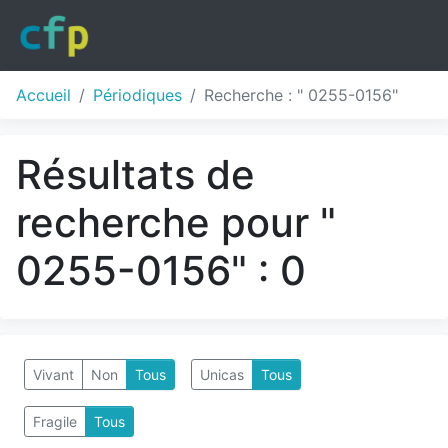
Accueil
Périodiques
Recherche : " 0255-0156"
Résultats de
recherche pour "
0255-0156" : 0
Vivant
Non
Tous
Unicas
Tous
Fragile
Tous