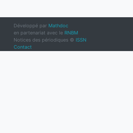
Développé par
Mathdoc
en partenariat avec le
RNBM
Notices des périodiques ©
ISSN
Contact