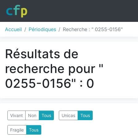
Accueil
Périodiques
Recherche : " 0255-0156"
Résultats de
recherche pour "
0255-0156" : 0
Vivant
Non
Tous
Unicas
Tous
Fragile
Tous