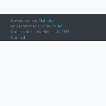
Développé par
Mathdoc
en partenariat avec le
RNBM
Notices des périodiques ©
ISSN
Contact