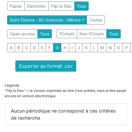
Papier
Electronic
Flip to Elec
Tous
Saint Étienne - BU Sciences - Métare
Toutes
Open access
Tous
PCmath
Non PCmath
Tous
A
B
C
D
E
F
G
H
I
J
K
L
M
N
O
P
Exporter au format .csv
Légende:
"Flip to Elec" = la version imprimée du titre s'est arrêtée, mais le titre paraît
encore en version électronique
Aucun périodique ne correspond à ces critères
de recherche