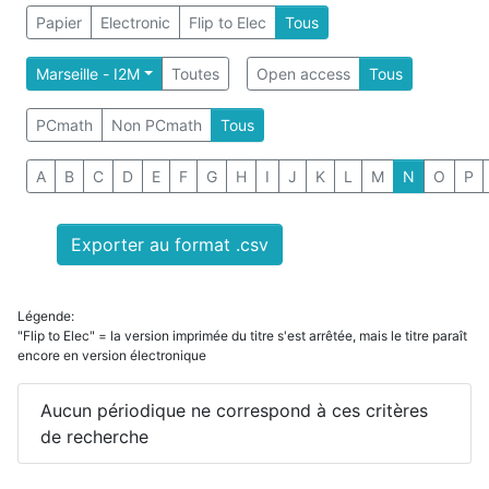
Papier
Electronic
Flip to Elec
Tous
Marseille - I2M
Toutes
Open access
Tous
PCmath
Non PCmath
Tous
A
B
C
D
E
F
G
H
I
J
K
L
M
N
O
P
Exporter au format .csv
Légende:
"Flip to Elec" = la version imprimée du titre s'est arrêtée, mais le titre paraît
encore en version électronique
Aucun périodique ne correspond à ces critères
de recherche