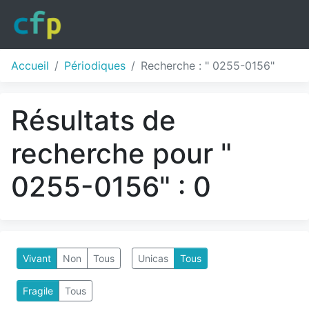
Accueil
Périodiques
Recherche : " 0255-0156"
Résultats de
recherche pour "
0255-0156" : 0
Vivant
Non
Tous
Unicas
Tous
Fragile
Tous