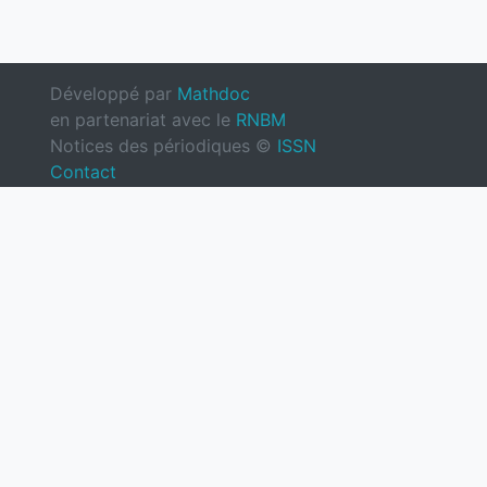
Développé par
Mathdoc
en partenariat avec le
RNBM
Notices des périodiques ©
ISSN
Contact