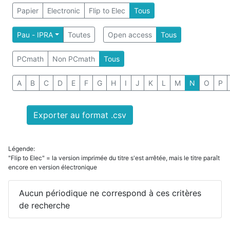
Papier
Electronic
Flip to Elec
Tous
Pau - IPRA
Toutes
Open access
Tous
PCmath
Non PCmath
Tous
A
B
C
D
E
F
G
H
I
J
K
L
M
N
O
P
Exporter au format .csv
Légende:
"Flip to Elec" = la version imprimée du titre s'est arrêtée, mais le titre paraît
encore en version électronique
Aucun périodique ne correspond à ces critères
de recherche