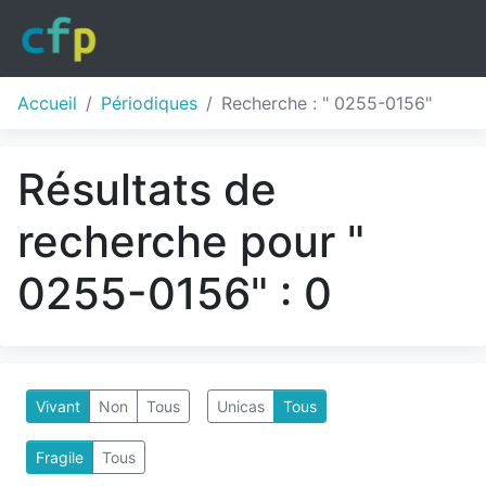
Accueil
Périodiques
Recherche : " 0255-0156"
Résultats de
recherche pour "
0255-0156" : 0
Vivant
Non
Tous
Unicas
Tous
Fragile
Tous