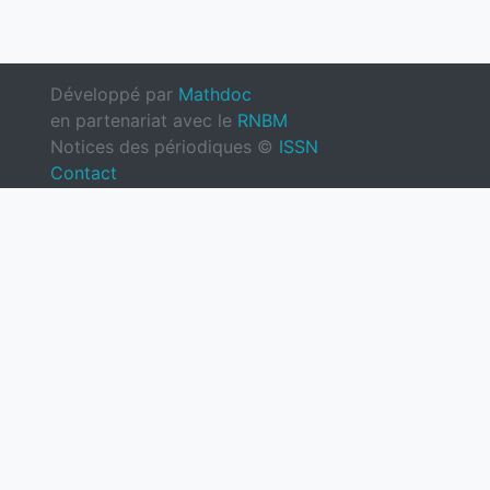
Développé par
Mathdoc
en partenariat avec le
RNBM
Notices des périodiques ©
ISSN
Contact