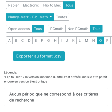
Papier
Electronic
Flip to Elec
Tous
Nancy-Metz - Bib. Math.
Toutes
Open access
Tous
PCmath
Non PCmath
Tous
A
B
C
D
E
F
G
H
I
J
K
L
M
N
O
P
Exporter au format .csv
Légende:
"Flip to Elec" = la version imprimée du titre s'est arrêtée, mais le titre paraît
encore en version électronique
Aucun périodique ne correspond à ces critères
de recherche