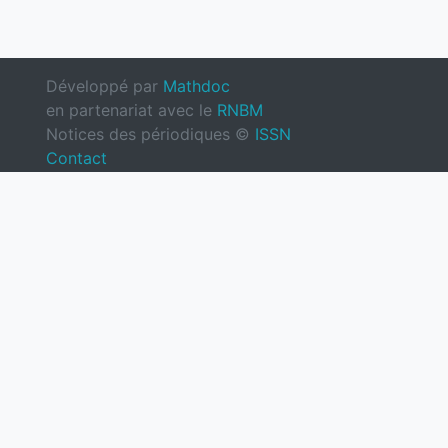
Développé par
Mathdoc
en partenariat avec le
RNBM
Notices des périodiques ©
ISSN
Contact