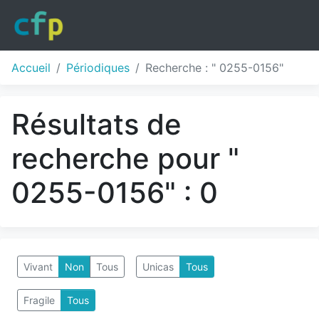
Accueil
Périodiques
Recherche : " 0255-0156"
Résultats de
recherche pour "
0255-0156" : 0
Vivant
Non
Tous
Unicas
Tous
Fragile
Tous