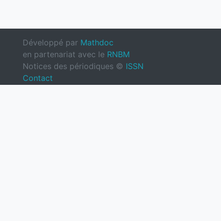
Développé par
Mathdoc
en partenariat avec le
RNBM
Notices des périodiques ©
ISSN
Contact