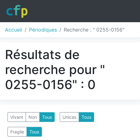
Accueil
Périodiques
Recherche : " 0255-0156"
Résultats de
recherche pour "
0255-0156" : 0
Vivant
Non
Tous
Unicas
Tous
Fragile
Tous