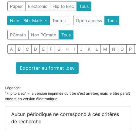
Papier
Electronic
Flip to Elec
Tous
Nice - Bib. Math.
Toutes
Open access
Tous
PCmath
Non PCmath
Tous
A
B
C
D
E
F
G
H
I
J
K
L
M
N
O
P
Exporter au format .csv
Légende:
"Flip to Elec" = la version imprimée du titre s'est arrêtée, mais le titre paraît
encore en version électronique
Aucun périodique ne correspond à ces critères
de recherche