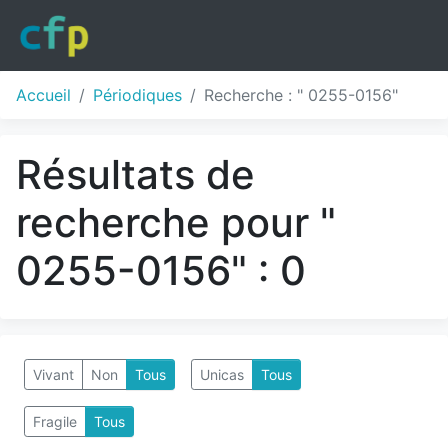
Accueil
Périodiques
Recherche : " 0255-0156"
Résultats de
recherche pour "
0255-0156" : 0
Vivant
Non
Tous
Unicas
Tous
Fragile
Tous