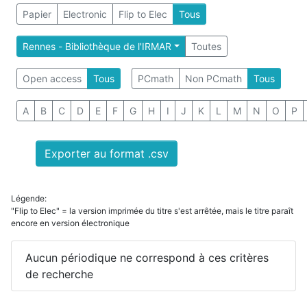
Papier
Electronic
Flip to Elec
Tous
Rennes - Bibliothèque de l'IRMAR
Toutes
Open access
Tous
PCmath
Non PCmath
Tous
A
B
C
D
E
F
G
H
I
J
K
L
M
N
O
P
Exporter au format .csv
Légende:
"Flip to Elec" = la version imprimée du titre s'est arrêtée, mais le titre paraît
encore en version électronique
Aucun périodique ne correspond à ces critères
de recherche