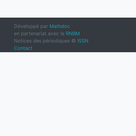
Développé par
Mathdoc
en partenariat avec le
RNBM
Notices des périodiques ©
ISSN
Contact