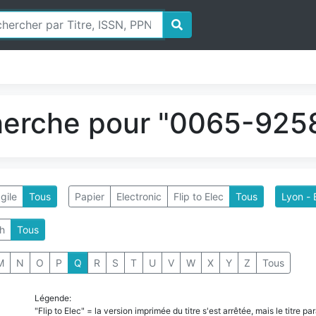
herche pour "0065-9258
gile
Tous
Papier
Electronic
Flip to Elec
Tous
Lyon - 
h
Tous
M
N
O
P
Q
R
S
T
U
V
W
X
Y
Z
Tous
Légende:
"Flip to Elec" = la version imprimée du titre s'est arrêtée, mais le titre 