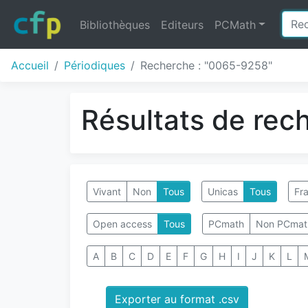
Bibliothèques
Editeurs
PCMath
Accueil
Périodiques
Recherche : "0065-9258"
Résultats de rec
Vivant
Non
Tous
Unicas
Tous
Fra
Open access
Tous
PCmath
Non PCmat
A
B
C
D
E
F
G
H
I
J
K
L
Exporter au format .csv